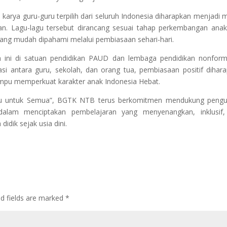
u karya guru-guru terpilih dari seluruh Indonesia diharapkan menjadi 
an. Lagu-lagu tersebut dirancang sesuai tahap perkembangan ana
 yang mudah dipahami melalui pembiasaan sehari-hari.
ni di satuan pendidikan PAUD dan lembaga pendidikan nonforma
si antara guru, sekolah, dan orang tua, pembiasaan positif dihar
ampu memperkuat karakter anak Indonesia Hebat.
tu untuk Semua”, BGTK NTB terus berkomitmen mendukung pengu
dalam menciptakan pembelajaran yang menyenangkan, inklusif,
idik sejak usia dini.
ed fields are marked
*