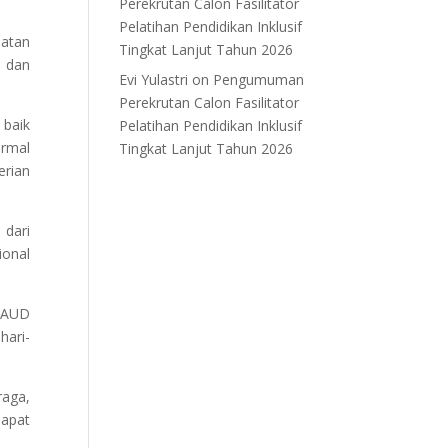
Perekrutan Calon Fasilitator
Pelatihan Pendidikan Inklusif
atan
Tingkat Lanjut Tahun 2026
 dan
Evi Yulastri
on
Pengumuman
Perekrutan Calon Fasilitator
 baik
Pelatihan Pendidikan Inklusif
ormal
Tingkat Lanjut Tahun 2026
erian
 dari
ional
 PAUD
hari-
raga,
dapat