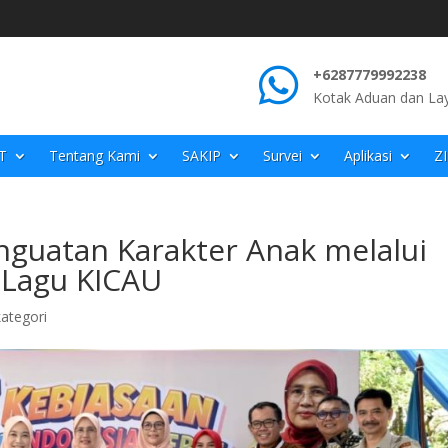

+6287779992238
Kotak Aduan dan La
T
Tentang Kami
SAKIP
Survei
Aplikasi
Z
guatan Karakter Anak melalui
 Lagu KICAU
ategori