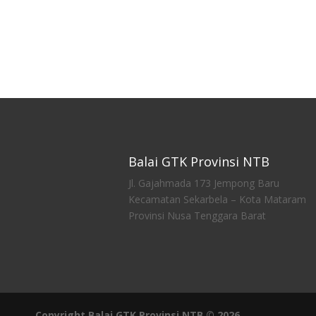
Balai GTK Provinsi NTB
Jl. Gajahmada 173 Jempong Baru
Kecamatan Sekarbela – Kota Mataram
Provinsi Nusa Tenggara Barat
Copyright Balai GTK Provinsi NTB © 2026