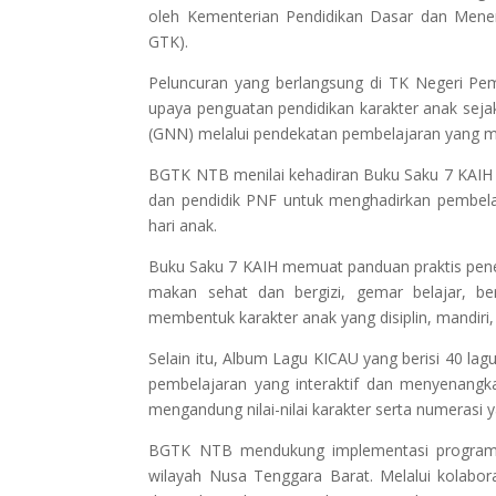
oleh Kementerian Pendidikan Dasar dan Menen
GTK).
Peluncuran yang berlangsung di TK Negeri Pemb
upaya penguatan pendidikan karakter anak seja
(GNN) melalui pendekatan pembelajaran yang m
BGTK NTB menilai kehadiran Buku Saku 7 KAIH
dan pendidik PNF untuk menghadirkan pembelaj
hari anak.
Buku Saku 7 KAIH memuat panduan praktis pener
makan sehat dan bergizi, gemar belajar, ber
membentuk karakter anak yang disiplin, mandiri, 
Selain itu, Album Lagu KICAU yang berisi 40 lag
pembelajaran yang interaktif dan menyenangk
mengandung nilai-nilai karakter serta numerasi
BGTK NTB mendukung implementasi program i
wilayah Nusa Tenggara Barat. Melalui kolabora