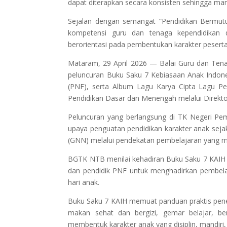
dapat diterapkan secara konsisten sehingga m
Sejalan dengan semangat “Pendidikan Bermu
kompetensi guru dan tenaga kependidikan 
berorientasi pada pembentukan karakter peserta d
Mataram, 29 April 2026 — Balai Guru dan Ten
peluncuran Buku Saku 7 Kebiasaan Anak Indon
(PNF), serta Album Lagu Karya Cipta Lagu Pe
Pendidikan Dasar dan Menengah melalui Direkto
Peluncuran yang berlangsung di TK Negeri Pemb
upaya penguatan pendidikan karakter anak seja
(GNN) melalui pendekatan pembelajaran yang m
BGTK NTB menilai kehadiran Buku Saku 7 KAIH
dan pendidik PNF untuk menghadirkan pembelaj
hari anak.
Buku Saku 7 KAIH memuat panduan praktis pener
makan sehat dan bergizi, gemar belajar, ber
membentuk karakter anak yang disiplin, mandiri, 