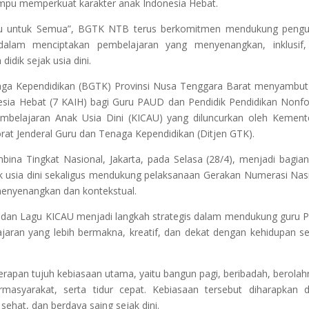
ampu memperkuat karakter anak Indonesia Hebat.
tu untuk Semua”, BGTK NTB terus berkomitmen mendukung pengu
dalam menciptakan pembelajaran yang menyenangkan, inklusif,
idik sejak usia dini.
aga Kependidikan (BGTK) Provinsi Nusa Tenggara Barat menyambut
esia Hebat (7 KAIH) bagi Guru PAUD dan Pendidik Pendidikan Nonf
mbelajaran Anak Usia Dini (KICAU) yang diluncurkan oleh Kement
rat Jenderal Guru dan Tenaga Kependidikan (Ditjen GTK).
ina Tingkat Nasional, Jakarta, pada Selasa (28/4), menjadi bagian
k usia dini sekaligus mendukung pelaksanaan Gerakan Numerasi Nas
enyenangkan dan kontekstual.
 dan Lagu KICAU menjadi langkah strategis dalam mendukung guru
aran yang lebih bermakna, kreatif, dan dekat dengan kehidupan se
apan tujuh kebiasaan utama, yaitu bangun pagi, beribadah, berolah
masyarakat, serta tidur cepat. Kebiasaan tersebut diharapkan 
sehat, dan berdaya saing sejak dini.