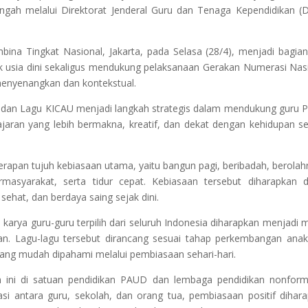
gah melalui Direktorat Jenderal Guru dan Tenaga Kependidikan (D
ina Tingkat Nasional, Jakarta, pada Selasa (28/4), menjadi bagian
k usia dini sekaligus mendukung pelaksanaan Gerakan Numerasi Nas
enyenangkan dan kontekstual.
 dan Lagu KICAU menjadi langkah strategis dalam mendukung guru
aran yang lebih bermakna, kreatif, dan dekat dengan kehidupan se
apan tujuh kebiasaan utama, yaitu bangun pagi, beribadah, berolah
masyarakat, serta tidur cepat. Kebiasaan tersebut diharapkan 
sehat, dan berdaya saing sejak dini.
u karya guru-guru terpilih dari seluruh Indonesia diharapkan menjadi 
an. Lagu-lagu tersebut dirancang sesuai tahap perkembangan ana
 yang mudah dipahami melalui pembiasaan sehari-hari.
ni di satuan pendidikan PAUD dan lembaga pendidikan nonforma
si antara guru, sekolah, dan orang tua, pembiasaan positif dihar