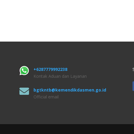
+6287779992238
Kontak Aduan dan Layanan

bgtkntb@kemendikdasmen.go.id
Official email