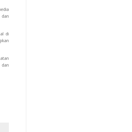
media
k dan
l di
apkan
atan
 dan