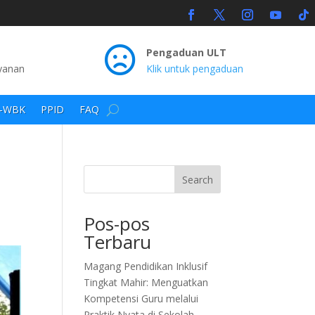

Pengaduan ULT
yanan
Klik untuk pengaduan
I-WBK
PPID
FAQ
Search
Pos-pos
Terbaru
Magang Pendidikan Inklusif
Tingkat Mahir: Menguatkan
Kompetensi Guru melalui
Praktik Nyata di Sekolah